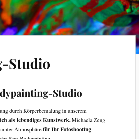
g-Studio
dypainting-Studio
lung durch Körperbemalung in unserem
sich als lebendiges Kunstwerk.
Michaela Zeng
für Ihr Fotoshooting
pannter Atmosphäre
:
oder Paar-Bodypainting.