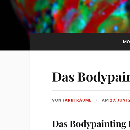
MO
Das Bodypain
VON
FARBTRÄUME
AM
29. JUNI 
Das Bodypainting F