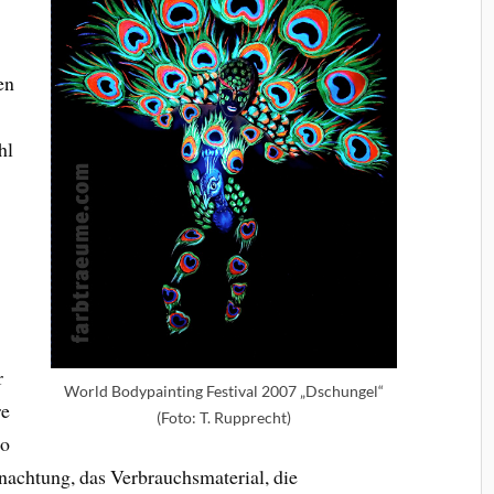
en
hl
r
World Bodypainting Festival 2007 „Dschungel“
re
(Foto: T. Rupprecht)
so
nachtung, das Verbrauchsmaterial, die